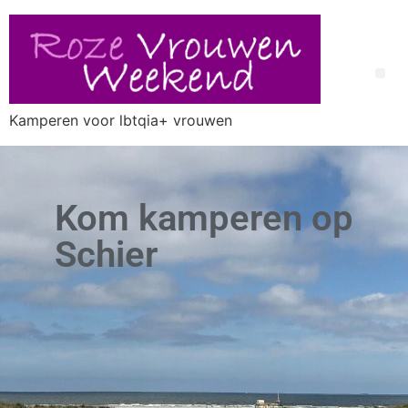
Kamperen voor lbtqia+ vrouwen
Kom kamperen op
Schier